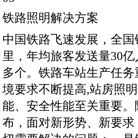
铁路照明解决方案
中国铁路飞速发展，全国铁
里，年均旅客发送量30亿
多个。铁路车站生产任务
境要求不断提高,站房照
能、安全性能至关重要。
布，面对新形势、新要求