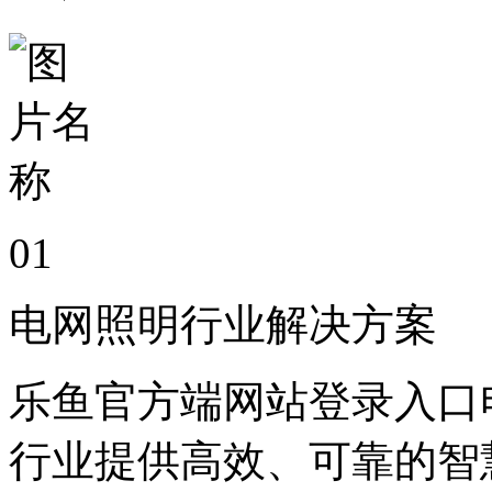
01
电网照明行业解决方案
乐鱼官方端网站登录入口
行业提供高效、可靠的智