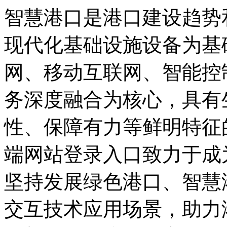
智慧港口是港口建设趋势
现代化基础设施设备为基
网、移动互联网、智能控
务深度融合为核心，具有
性、保障有力等鲜明特征
端网站登录入口致力于成
坚持发展绿色港口、智慧
交互技术应用场景，助力