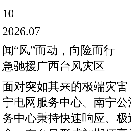
10
2026.07
闻“风”而动，向险而行 
急驰援广西台风灾区
面对突如其来的极端灾害
宁电网服务中心、南宁公
务中心秉持快速响应、极