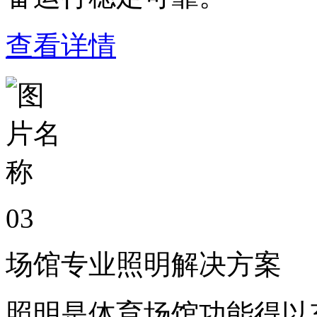
查看详情
03
场馆专业照明解决方案
照明是体育场馆功能得以