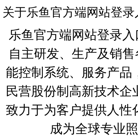
关于乐鱼官方端网站登录
乐鱼官方端网站登录入口
自主研发、生产及销售
能控制系统、服务产品
民营股份制高新技术企
致力于为客户提供人性
成为全球专业