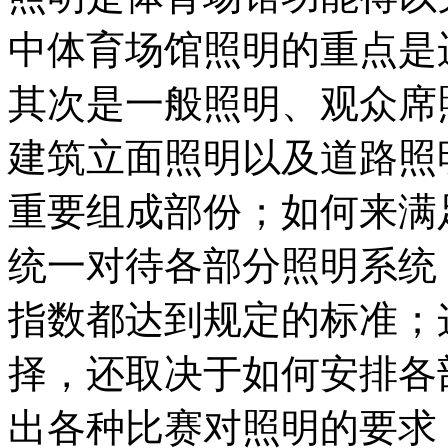
中体育场馆照明的重点是
其次是一般照明、观众席
建筑立面照明以及道路照
重要组成部份；如何来满
统一对待各部分照明系统
指数都达到规定的标准；
择，还取决于如何安排各
出各种比赛对照明的要求