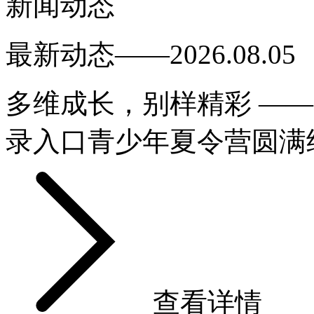
新闻动态
最新动态——2026.08.05
多维成长，别样精彩 —
录入口青少年夏令营圆满
查看详情