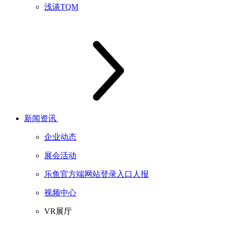
浅谈TQM
新闻资讯
企业动态
展会活动
乐鱼官方端网站登录入口人报
视频中心
VR展厅