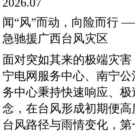
2026.07
闻“风”而动，向险而行 
急驰援广西台风灾区
面对突如其来的极端灾害
宁电网服务中心、南宁公
务中心秉持快速响应、极
念，在台风形成初期便高
台风路径与雨情变化，第