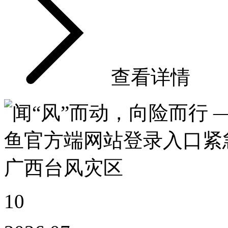
查看详情
10