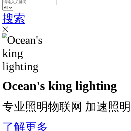
搜索
Ocean's king lighting
专业照明物联网 加速照
了解更多