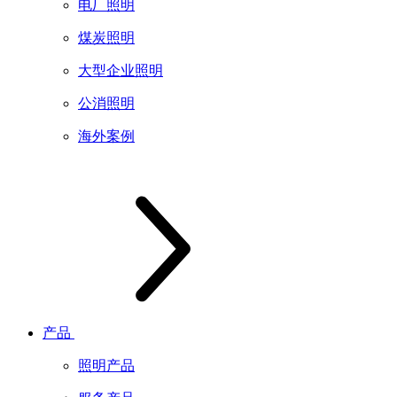
电厂照明
煤炭照明
大型企业照明
公消照明
海外案例
产品
照明产品