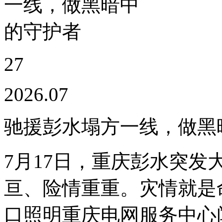
27
2026.07
驰援彭水塌方一线，做黑
7月17日，重庆彭水突
亘、险情重重。灾情就是
口照明重庆电网服务中心