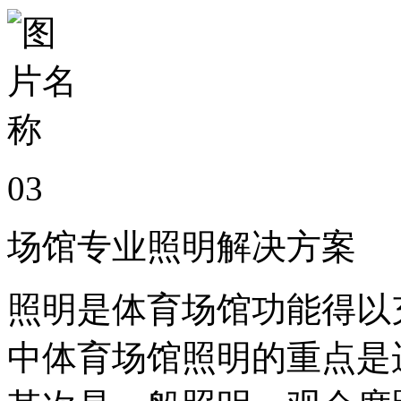
03
场馆专业照明解决方案
照明是体育场馆功能得以
中体育场馆照明的重点是