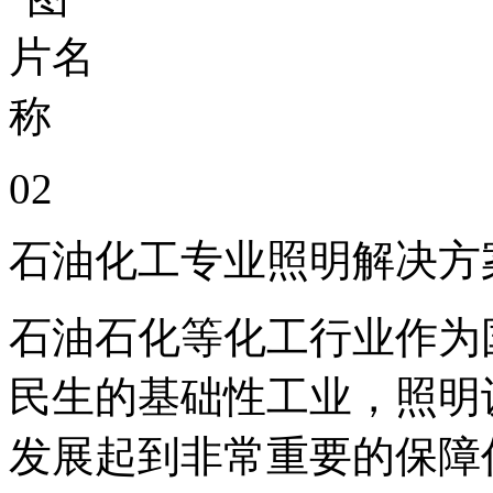
02
石油化工专业照明解决方
石油石化等化工行业作为
民生的基础性工业，照明
发展起到非常重要的保障