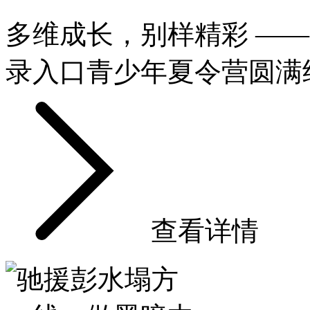
多维成长，别样精彩 —
录入口青少年夏令营圆满
查看详情