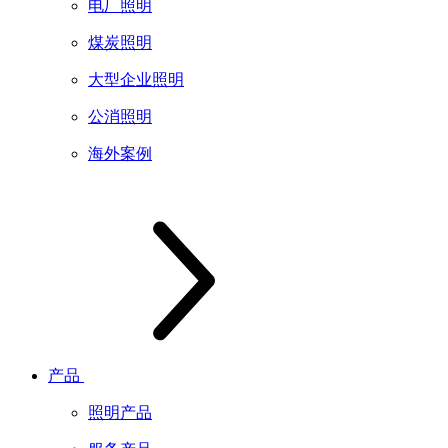
电厂照明
煤炭照明
大型企业照明
公消照明
海外案例
产品
照明产品