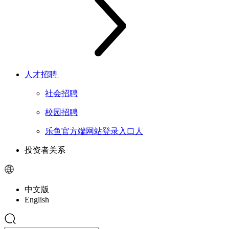
人才招聘
社会招聘
校园招聘
乐鱼官方端网站登录入口人
投资者关系
中文版
English