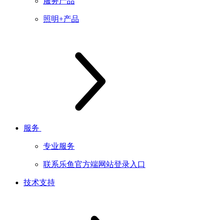
服务产品
照明+产品
服务
专业服务
联系乐鱼官方端网站登录入口
技术支持