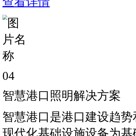
查看详情
04
智慧港口照明解决方案
智慧港口是港口建设趋势
现代化基础设施设备为基