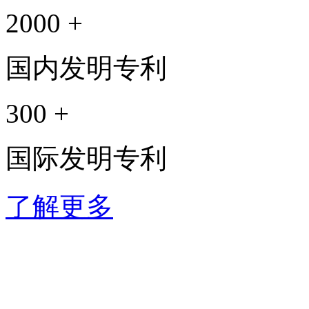
2000
+
国内发明专利
300
+
国际发明专利
了解更多