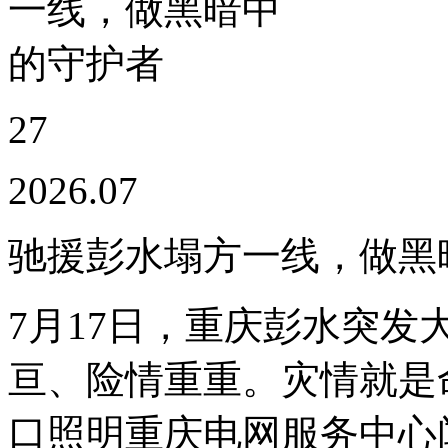
27
2026.07
驰援彭水塌方一线，做黑
7月17日，重庆彭水突
亘、险情重重。灾情就是
口照明重庆电网服务中心