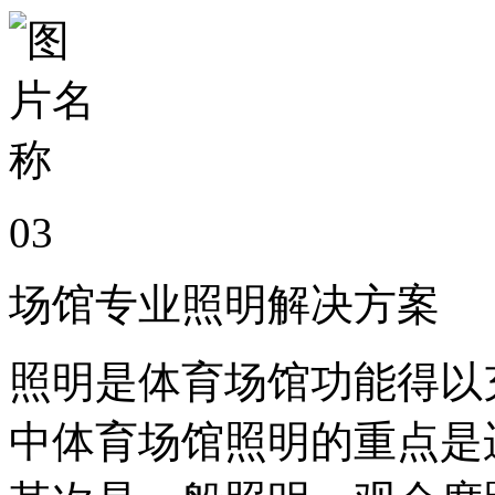
03
场馆专业照明解决方案
照明是体育场馆功能得以
中体育场馆照明的重点是