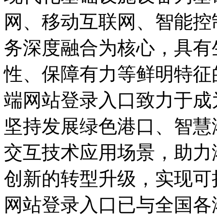
网、移动互联网、智能控
务深度融合为核心，具有
性、保障有力等鲜明特征
端网站登录入口致力于成
坚持发展绿色港口、智慧
交互技术应用场景，助力
创新的转型升级，实现可
网站登录入口已与全国各