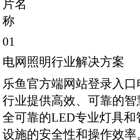
01
电网照明行业解决方案
乐鱼官方端网站登录入口
行业提供高效、可靠的智
全可靠的LED专业灯具
设施的安全性和操作效率